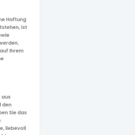
ine Haftung
tstehen, ist
owie
 werden.
 auf Ihrem
he
e aus
d den
ben Sie das
n
, liebevoll