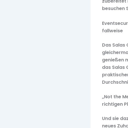
zubereitet
besuchen S
Eventsecur
fallweise
Das Salas G
gleicherma
genießen m
das Salas G
praktische
Durchschni
„Not the M
richtigen P
Und sie da
neues Zuha