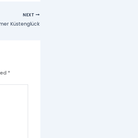
NEXT
mer Küstenglück
ked
*