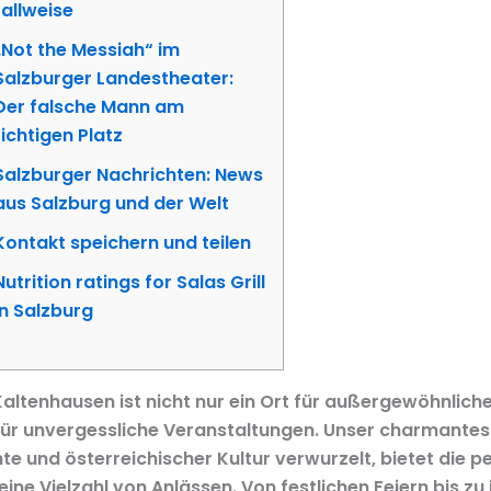
fallweise
„Not the Messiah“ im
Salzburger Landestheater:
Der falsche Mann am
richtigen Platz
Salzburger Nachrichten: News
aus Salzburg und der Welt
Kontakt speichern und teilen
Nutrition ratings for Salas Grill
in Salzburg
altenhausen ist nicht nur ein Ort für außergewöhnliche
l für unvergessliche Veranstaltungen. Unser charmantes 
te und österreichischer Kultur verwurzelt, bietet die p
 eine Vielzahl von Anlässen. Von festlichen Feiern bis zu