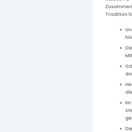
Zusammenkü
Tradition h
Un
hi
Di
Mi
Gä
da
He
di
Im
ste
ge
Di