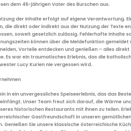
esen dem 46-jährigen Vater des Burschen aus.
utzung der Inhalte erfolgt auf eigene Verantwortung. E
, die direkt oder indirekt aus der Nutzung der Texte en
sen, soweit gesetzlich zulässig. Fehlerhafte Inhalte s
fnungszeiten können über die Meldefunktion gemeldet
melden, Vorteile entdecken und genießen – alles direkt
. Es war ein traumatisches Erlebnis, das die katholisc
ester Lucy Kurien nie vergessen wird.
ernehmen
ein in ein unvergessliches Speiseerlebnis, das das Best
 einfängt. Unser Team freut sich darauf, die Wärme un
res historischen Restaurants mit Ihnen zu teilen. Erle
rreichischer Gastfreundschaft in unseren gemütliche
. Genießen Sie unsere klassische österreichische Küche