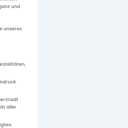
eganz und
e unseres
zialitäten,
indruck
derStadt
ät aller
igten