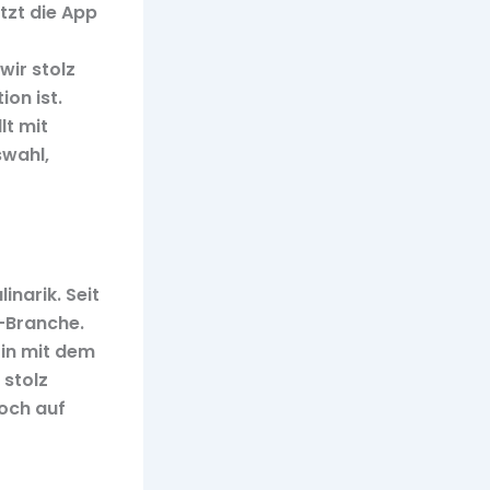
tzt die App
wir stolz
ion ist.
lt mit
swahl,
inarik. Seit
g-Branche.
Pin mit dem
 stolz
noch auf