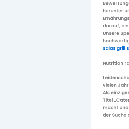
Bewertungen
herunter un
Ernährungs
darauf, ein
Unsere Spe
hochwertige
salas grill
Nutrition r
Leidenschaf
vielen Jah
Als einzig
Titel „Cate
macht und 
der Suche n