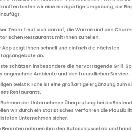
nften bieten wir eine einzigartige Umgebung, die El
inzufügt.
ser Team freut sich darauf, die Wärme und den Charm
storischen Restaurants mit Ihnen zu teilen.
e App zeigt Ihnen schnell und einfach die nächsten
ttagsangebote an.
ste schätzen insbesondere die hervorragende Grill-Spe
s angenehme Ambiente und den freundlichen Service.
iligen Geist Kirche ist eine großartige Ergänzung zum E
eses Restaurants.
 Rahmen der Unternehmen Überprüfung bei dieBesten
llen wir durch ein statistisches Verfahren die Plausibilit
listeten Unternehmen sicher.
e Beamten nahmen ihm den Autoschlüssel ab und händ