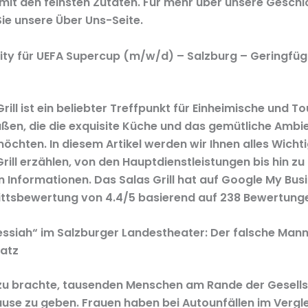
 mit den feinsten Zutaten. Für mehr über unsere Geschi
ie unsere Über Uns-Seite.
ity für UEFA Supercup (m/w/d) – Salzburg – Geringfüg
rill ist ein beliebter Treffpunkt für Einheimische und To
ßen, die die exquisite Küche und das gemütliche Ambi
öchten. In diesem Artikel werden wir Ihnen alles Wicht
rill erzählen, von den Hauptdienstleistungen bis hin zu
n Informationen. Das Salas Grill hat auf Google My Bus
ttsbewertung von 4.4/5 basierend auf 238 Bewertung
essiah“ im Salzburger Landestheater: Der falsche Man
latz
zu brachte, tausenden Menschen am Rande der Gesells
use zu geben. Frauen haben bei Autounfällen im Vergle