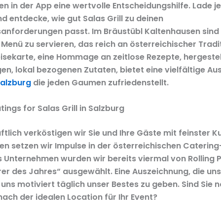
 in der App eine wertvolle Entscheidungshilfe. Lade je
d entdecke, wie gut Salas Grill zu deinen
anforderungen passt. Im Bräustübl Kaltenhausen sind 
 Menü zu servieren, das reich an österreichischer Tradit
isekarte, eine Hommage an zeitlose Rezepte, hergestel
n, lokal bezogenen Zutaten, bietet eine vielfältige Au
 salzburg
die jeden Gaumen zufriedenstellt.
atings for Salas Grill in Salzburg
tlich verköstigen wir Sie und Ihre Gäste mit feinster Kul
ren setzen wir Impulse in der österreichischen Caterin
es Unternehmen wurden wir bereits viermal von Rolling 
rer des Jahres“ ausgewählt. Eine Auszeichnung, die uns
uns motiviert täglich unser Bestes zu geben. Sind Sie 
ach der idealen Location für Ihr Event?