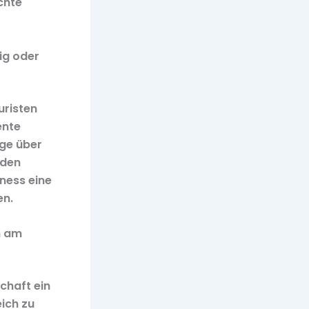
chte
ig oder
uristen
ente
ige über
 den
iness eine
en.
n am
chaft ein
ich zu