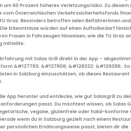
n um 60 Prozent höheres Verletzungsrisiko. Zu diesem 
 vom Österreichischen Verkehrssicherheitsfonds finan
 TU Graz. Besonders betroffen seien Beifahrerinnen un
Die Erkenntnisse würden auf einen Aufholbedarf hinsich
 von Frauen in Fahrzeugen hinweisen, wie die TU Graz a
 mitteilte.
 Erfahrung mit Salas Grill direkt in der App – abgestim
form &#127793; &#127806; &#128332; &#129388;. So h
sten in Salzburg einzuschätzen, ob dieses Restaurant w
.
die App herunter und entdecke, wie gut Salasgrill zu de
anforderungen passt. Du möchtest wissen, ob Salas Gri
egetarische, vegane, glutenfreie oder halal-konforme
Gerade wenn du in Salzburg gezielt nach einem Restaur
ner persönlichen Ernährungsweise passt, bieten dir die