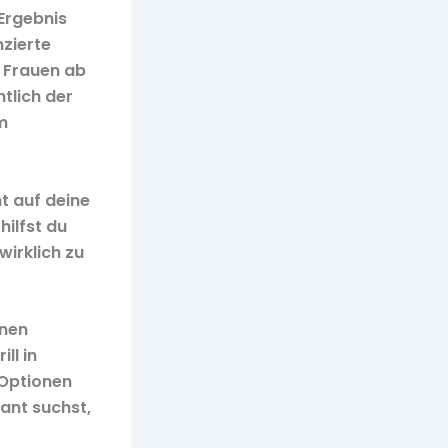
Ergebnis
zierte
d Frauen ab
tlich der
m
mt auf deine
ilfst du
irklich zu
inen
ll in
 Optionen
ant suchst,