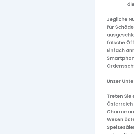
di
Jegliche N
für Schäden
ausgeschlos
falsche Öf
Einfach an
Smartphone
Ordensschw
Unser Unt
Treten Sie 
Österreich
Charme unse
Wesen öste
Speisesälen