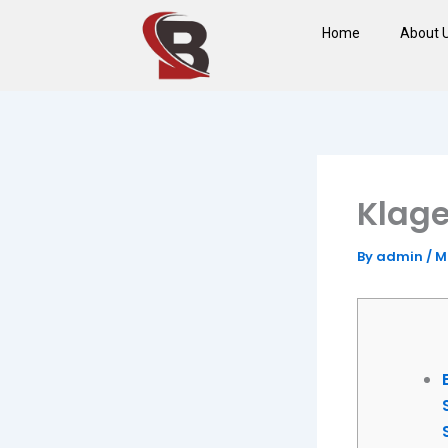
Skip
Home
About 
to
content
Klage
By
admin
/
M