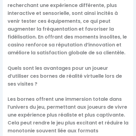
recherchant une expérience différente, plus
interactive et sensorielle, sont ainsi incités à
venir tester ces équipements, ce qui peut
augmenter la fréquentation et favoriser la
fidélisation. En offrant des moments insolites, le
casino renforce sa réputation d’innovation et
améliore la satisfaction globale de sa clientèle.
Quels sont les avantages pour un joueur
d’utiliser ces bornes de réalité virtuelle lors de
ses visites ?
Les bornes offrent une immersion totale dans
l’univers du jeu, permettant aux joueurs de vivre
une expérience plus réaliste et plus captivante.
Cela peut rendre le jeu plus excitant et réduire la
monotonie souvent liée aux formats