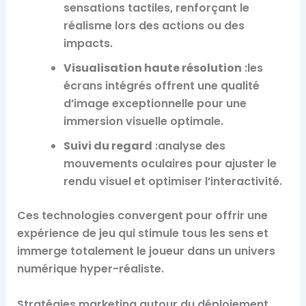
sensations tactiles, renforçant le
réalisme lors des actions ou des
impacts.
Visualisation haute résolution
:les
écrans intégrés offrent une qualité
d’image exceptionnelle pour une
immersion visuelle optimale.
Suivi du regard
:analyse des
mouvements oculaires pour ajuster le
rendu visuel et optimiser l’interactivité.
Ces technologies convergent pour offrir une
expérience de jeu qui stimule tous les sens et
immerge totalement le joueur dans un univers
numérique hyper-réaliste.
Stratégies marketing autour du déploiement