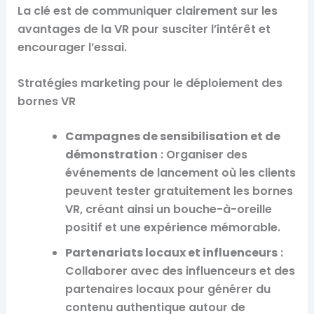
La clé est de communiquer clairement sur les
avantages de la VR pour susciter l’intérêt et
encourager l’essai.
Stratégies marketing pour le déploiement des
bornes VR
Campagnes de sensibilisation et de
démonstration
: Organiser des
événements de lancement où les clients
peuvent tester gratuitement les bornes
VR, créant ainsi un bouche-à-oreille
positif et une expérience mémorable.
Partenariats locaux et influenceurs
:
Collaborer avec des influenceurs et des
partenaires locaux pour générer du
contenu authentique autour de