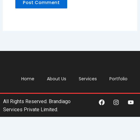
Home
About Us
Services
Portfolio
F
I
Y
All Rights Reserved. Brandiago
a
n
o
Services Private Limited.
c
s
u
e
t
t
b
a
u
o
g
b
o
r
e