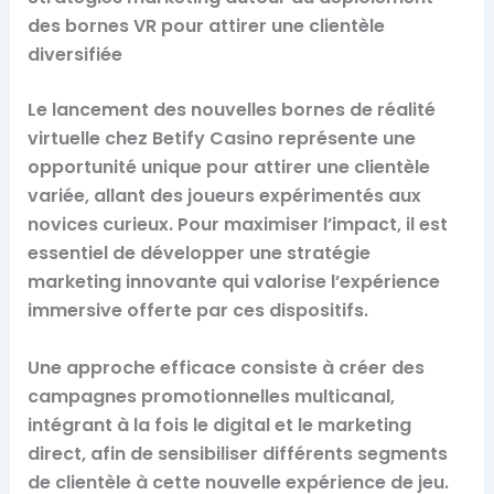
des bornes VR pour attirer une clientèle
diversifiée
Le lancement des nouvelles bornes de réalité
virtuelle chez Betify Casino représente une
opportunité unique pour attirer une clientèle
variée, allant des joueurs expérimentés aux
novices curieux. Pour maximiser l’impact, il est
essentiel de développer une stratégie
marketing innovante qui valorise l’expérience
immersive offerte par ces dispositifs.
Une approche efficace consiste à créer des
campagnes promotionnelles multicanal,
intégrant à la fois le digital et le marketing
direct, afin de sensibiliser différents segments
de clientèle à cette nouvelle expérience de jeu.