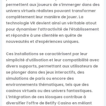
permettent aux joueurs de s’immerger dans des
univers virtuels réalistes pouvant transformer
complètement leur manière de jouer. La
technologie VR devient ainsi un véritable atout
pour dynamiser l’attractivité de l’établissement
et répondre à une clientèle en quête de
nouveautés et d’expériences uniques.
Ces installations se caractérisent par leur
simplicité d’utilisation et leur compatibilité avec
divers supports, permettant aux utilisateurs de
se plonger dans des jeux interactifs, des
simulations de paris ou encore des
environnements thématiques, tels que des
casinos virtuels ou des univers fantastiques.
L’intégration de ces kiosques contribue à
diversifier l’offre de Betify Casino en mêlant