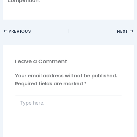
compétition.
PREVIOUS
NEXT
Leave a Comment
Your email address will not be published.
Required fields are marked
*
Type
here..