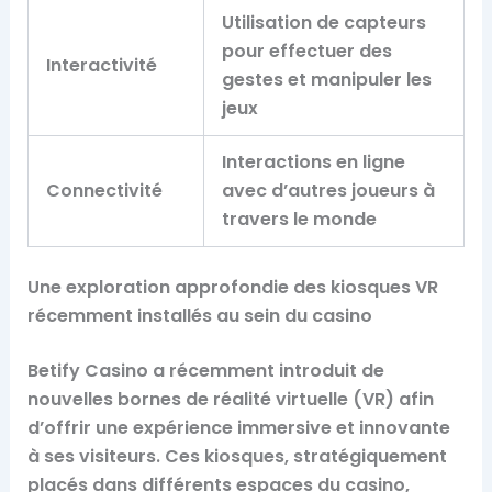
Utilisation de capteurs
pour effectuer des
Interactivité
gestes et manipuler les
jeux
Interactions en ligne
Connectivité
avec d’autres joueurs à
travers le monde
Une exploration approfondie des kiosques VR
récemment installés au sein du casino
Betify Casino a récemment introduit de
nouvelles bornes de réalité virtuelle (VR) afin
d’offrir une expérience immersive et innovante
à ses visiteurs. Ces kiosques, stratégiquement
placés dans différents espaces du casino,