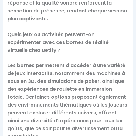
réponse et la qualité sonore renforcent la
sensation de présence, rendant chaque session
plus captivante.
Quels jeux ou activités peuvent-on
expérimenter avec ces bornes de réalité
virtuelle chez Betify ?
Les bornes permettent d’accéder à une variété
de jeux interactifs, notamment des machines à
sous en 3D, des simulations de poker, ainsi que
des expériences de roulette en immersion
totale. Certaines options proposent également
des environnements thématiques où les joueurs
peuvent explorer différents univers, offrant
ainsi une diversité d’expériences pour tous les
goûts, que ce soit pour le divertissement ou la