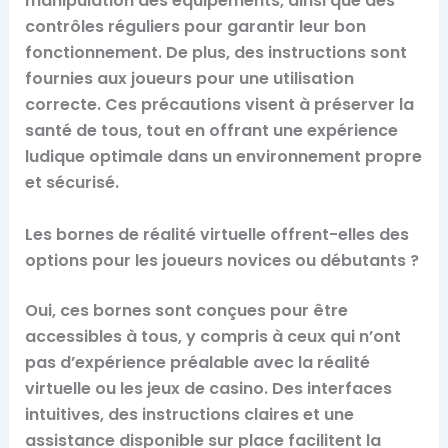
manipulation des équipements, ainsi que des
contrôles réguliers pour garantir leur bon
fonctionnement. De plus, des instructions sont
fournies aux joueurs pour une utilisation
correcte. Ces précautions visent à préserver la
santé de tous, tout en offrant une expérience
ludique optimale dans un environnement propre
et sécurisé.
Les bornes de réalité virtuelle offrent-elles des
options pour les joueurs novices ou débutants ?
Oui, ces bornes sont conçues pour être
accessibles à tous, y compris à ceux qui n’ont
pas d’expérience préalable avec la réalité
virtuelle ou les jeux de casino. Des interfaces
intuitives, des instructions claires et une
assistance disponible sur place facilitent la