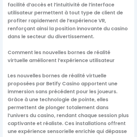
facilité d’accès et l’intuitivité de l’interface
utilisateur permettent à tout type de client de
profiter rapidement de l’expérience VR,
renforçant ainsi la position innovante du casino
dans le secteur du divertissement.
Comment les nouvelles bornes de réalité
virtuelle améliorent l’expérience utilisateur
Les nouvelles bornes de réalité virtuelle
proposées par Betify Casino apportent une
immersion sans précédent pour les joueurs.
Grâce à une technologie de pointe, elles
permettent de plonger totalement dans
l’univers du casino, rendant chaque session plus
captivante et réaliste. Ces installations offrent
une expérience sensorielle enrichie qui dépasse