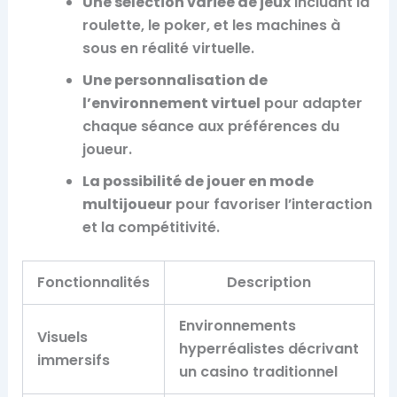
Une sélection variée de jeux
incluant la
roulette, le poker, et les machines à
sous en réalité virtuelle.
Une personnalisation de
l’environnement virtuel
pour adapter
chaque séance aux préférences du
joueur.
La possibilité de jouer en mode
multijoueur
pour favoriser l’interaction
et la compétitivité.
Fonctionnalités
Description
Environnements
Visuels
hyperréalistes décrivant
immersifs
un casino traditionnel