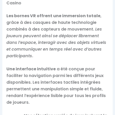
Casino
Les bornes VR offrent une immersion totale
,
grâce à des casques de haute technologie
combinés à des capteurs de mouvement.
Les
joueurs peuvent ainsi se déplacer librement
dans l’espace, interagir avec des objets virtuels
et communiquer en temps réel avec d’autres
participants
.
Une interface intuitive
a été conçue pour
faciliter la navigation parmi les différents jeux
disponibles. Les interfaces tactiles intégrées
permettent une manipulation simple et fluide,
rendant l’expérience lisible pour tous les profils
de joueurs.