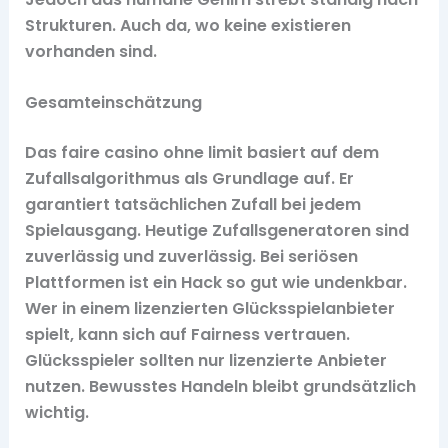
Strukturen. Auch da, wo keine existieren
vorhanden sind.
Gesamteinschätzung
Das faire casino ohne limit basiert auf dem
Zufallsalgorithmus als Grundlage auf. Er
garantiert tatsächlichen Zufall bei jedem
Spielausgang. Heutige Zufallsgeneratoren sind
zuverlässig und zuverlässig. Bei seriösen
Plattformen ist ein Hack so gut wie undenkbar.
Wer in einem lizenzierten Glücksspielanbieter
spielt, kann sich auf Fairness vertrauen.
Glücksspieler sollten nur lizenzierte Anbieter
nutzen. Bewusstes Handeln bleibt grundsätzlich
wichtig.