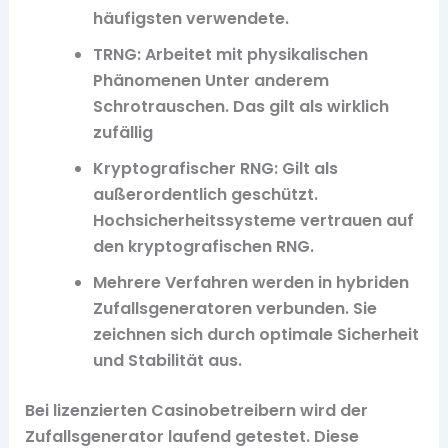
häufigsten verwendete.
TRNG: Arbeitet mit physikalischen
Phänomenen Unter anderem
Schrotrauschen. Das gilt als wirklich
zufällig
Kryptografischer RNG: Gilt als
außerordentlich geschützt.
Hochsicherheitssysteme vertrauen auf
den kryptografischen RNG.
Mehrere Verfahren werden in hybriden
Zufallsgeneratoren verbunden. Sie
zeichnen sich durch optimale Sicherheit
und Stabilität aus.
Bei lizenzierten Casinobetreibern wird der
Zufallsgenerator laufend getestet. Diese