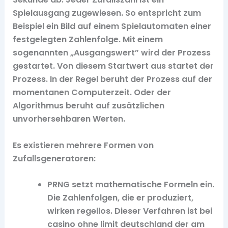
Spielausgang zugewiesen. So entspricht zum
Beispiel ein Bild auf einem Spielautomaten einer
festgelegten Zahlenfolge. Mit einem
sogenannten „Ausgangswert” wird der Prozess
gestartet. Von diesem Startwert aus startet der
Prozess. In der Regel beruht der Prozess auf der
momentanen Computerzeit. Oder der
Algorithmus beruht auf zusätzlichen
unvorhersehbaren Werten.
Es existieren mehrere Formen von
Zufallsgeneratoren:
PRNG setzt mathematische Formeln ein.
Die Zahlenfolgen, die er produziert,
wirken regellos. Dieser Verfahren ist bei
casino ohne limit deutschland der am