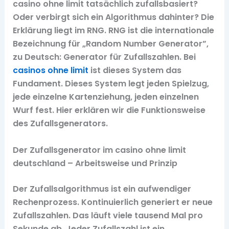
casino ohne limit tatsächlich zufallsbasiert?
Oder verbirgt sich ein Algorithmus dahinter? Die
Erklärung liegt im RNG. RNG ist die internationale
Bezeichnung für „Random Number Generator”,
zu Deutsch: Generator für Zufallszahlen. Bei
casinos ohne limit
ist dieses System das
Fundament. Dieses System legt jeden Spielzug,
jede einzelne Kartenziehung, jeden einzelnen
Wurf fest. Hier erklären wir die Funktionsweise
des Zufallsgenerators.
Der Zufallsgenerator im casino ohne limit
deutschland – Arbeitsweise und Prinzip
Der Zufallsalgorithmus ist ein aufwendiger
Rechenprozess. Kontinuierlich generiert er neue
Zufallszahlen. Das läuft viele tausend Mal pro
Sekunde ab. Jeder Zufallszahl ist ein