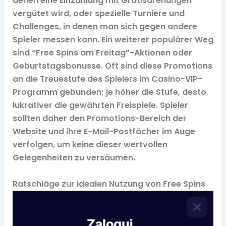
denen eine Einzahlung mit Gratisdrehungen
vergütet wird, oder spezielle Turniere und
Challenges, in denen man sich gegen andere
Spieler messen kann. Ein weiterer populärer Weg
sind “Free Spins am Freitag”-Aktionen oder
Geburtstagsbonusse. Oft sind diese Promotions
an die Treuestufe des Spielers im Casino-VIP-
Programm gebunden; je höher die Stufe, desto
lukrativer die gewährten Freispiele. Spieler
sollten daher den Promotions-Bereich der
Website und ihre E-Mail-Postfächer im Auge
verfolgen, um keine dieser wertvollen
Gelegenheiten zu versäumen.
Ratschläge zur idealen Nutzung von Free Spins