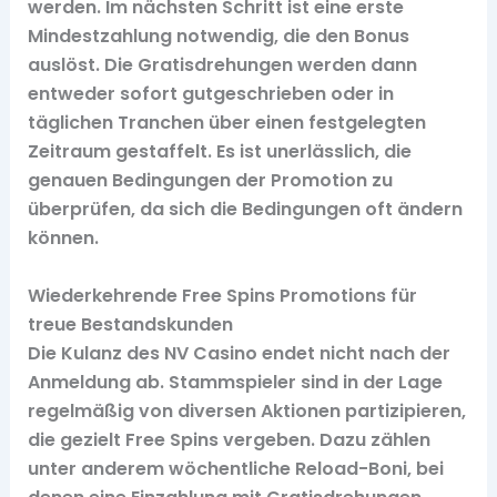
werden. Im nächsten Schritt ist eine erste
Mindestzahlung notwendig, die den Bonus
auslöst. Die Gratisdrehungen werden dann
entweder sofort gutgeschrieben oder in
täglichen Tranchen über einen festgelegten
Zeitraum gestaffelt. Es ist unerlässlich, die
genauen Bedingungen der Promotion zu
überprüfen, da sich die Bedingungen oft ändern
können.
Wiederkehrende Free Spins Promotions für
treue Bestandskunden
Die Kulanz des NV Casino endet nicht nach der
Anmeldung ab. Stammspieler sind in der Lage
regelmäßig von diversen Aktionen partizipieren,
die gezielt Free Spins vergeben. Dazu zählen
unter anderem wöchentliche Reload-Boni, bei