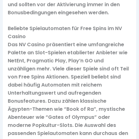
und sollten vor der Aktivierung immer in den
Bonusbedingungen eingesehen werden.
Beliebte Spielautomaten für Free Spins im NV
Casino
Das NV Casino präsentiert eine umfangreiche
Palette an Slot-Spielen etablierter Anbieter wie
NetEnt, Pragmatic Play, Play’n GO und
unzähligen mehr. Viele dieser Spiele sind oft Teil
von Free Spins Aktionen. Speziell beliebt sind
dabei häufig Automaten mit reichem
Unterhaltungswert und aufregenden
Bonusfeatures. Dazu zählen klassische
Ägypten-Themen wie “Book of Ra”, mystische
Abenteuer wie “Gates of Olympus” oder
moderne Popkultur-Slots. Die Auswahl des
passenden Spielautomaten kann durchaus den