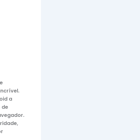
 e
ncrível.
oid a
e de
avegador.
ridade,
or