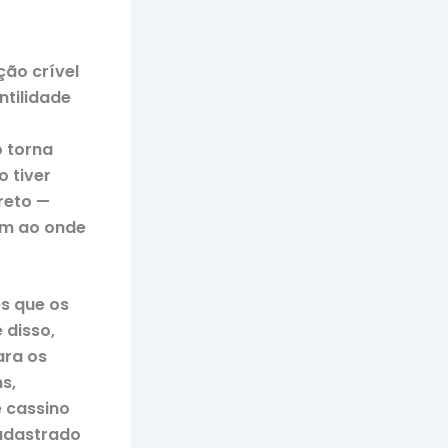
ção crível
ntilidade
o torna
 tiver
reto —
om ao onde
es que os
 disso,
ara os
s,
 cassino
cadastrado