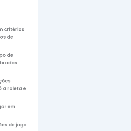
 critérios
dos de
po de
obradas
pções
 a roleta e
gar em
ões de jogo