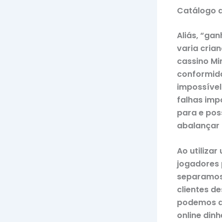
Catálogo d
Aliás, “ga
varia cria
cassino M
conformida
impossível
falhas imp
para e po
abalançar 
Ao utilizar
jogadores 
separamos 
clientes d
podemos ab
online dinh