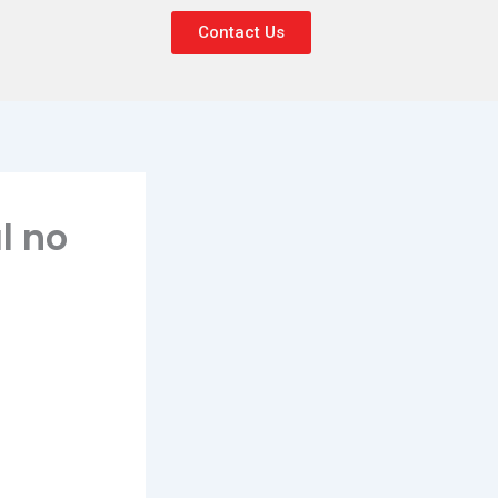
Contact Us
l no