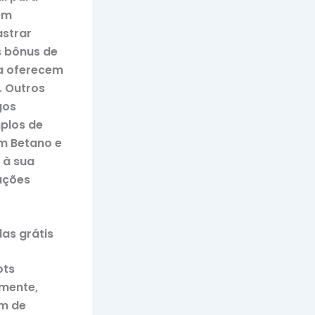
 em
astrar
s bônus de
da oferecem
. Outros
gos
mplos de
m Betano e
 à sua
ações
as grátis
ots
lmente,
am de