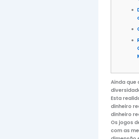
Ainda que 
diversidad
Esta reali
dinheiro re
dinheiro r
Os jogos d
com as mel
dimensão 