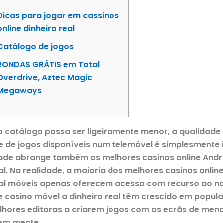
Dicas para jogar em cassinos
online dinheiro real
Catálogo de jogos
RONDAS GRÁTIS em Total
Overdrive, Aztec Magic
Megaways
o catálogo possa ser ligeiramente menor, a qualidade
e de jogos disponíveis num telemóvel é simplesmente i
dade abrange também os melhores casinos online Andr
al. Na realidade, a maioria dos melhores casinos onlin
eal móveis apenas oferecem acesso com recurso ao n
e casino móvel a dinheiro real têm crescido em popula
hores editoras a criarem jogos com os ecrãs de men
em mente.