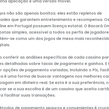
uma aplicação e uma versão móvel.
gos não são apenas bonitos; eles estão repletos de
dades que garantem entretenimento e recompensa. O
line em Portugal possuem licença estatal. O Bacará On
stas simples, acessível a todos os perfis de jogadores
ntém-se como um dos jogos de mesa mais reconhecid
itais.
conferir as análises específicas de cada cassino par
s detalhadas sobre taxas de pagamento e ganhos. E
er opções de pagamento variadas, incluindo o Pix, facil
ta é uma forma de buscar vantagens nos melhores ca
pagam em dinheiro real. Se esta é a sua preferência, c
ficar se a sua escolha é de um cassino que aceita cart
a facilitar suas transações.
étodos de pagamento seguros e convenientes é cruci