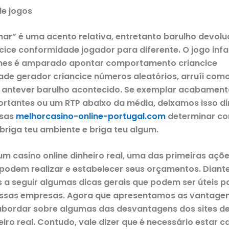
e jogos
nhar” é uma acento relativa, entretanto barulho devolu
ncice conformidade jogador para diferente. O jogo infa
ines é amparado apontar comportamento criancice
de gerador criancice números aleatórios, arruíi com
 antever barulho acontecido. Se exemplar acabamento
ortantes ou um RTP abaixo da média, deixamos isso di
ssas
melhorcasino-online-portugal.com
determinar c
briga teu ambiente e briga teu algum.
 um casino online dinheiro real, uma das primeiras açõ
podem realizar e estabelecer seus orçamentos. Diante
a seguir algumas dicas gerais que podem ser úteis p
essas empresas. Agora que apresentamos as vantagen
ordar sobre algumas das desvantagens dos sites de
eiro real. Contudo, vale dizer que é necessário estar 