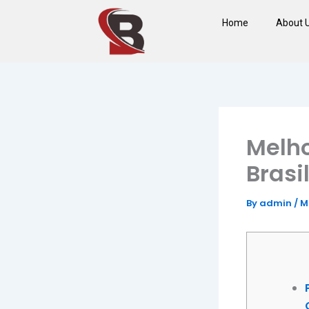
Skip
Home
About 
to
content
Melho
Brasi
By
admin
/
M