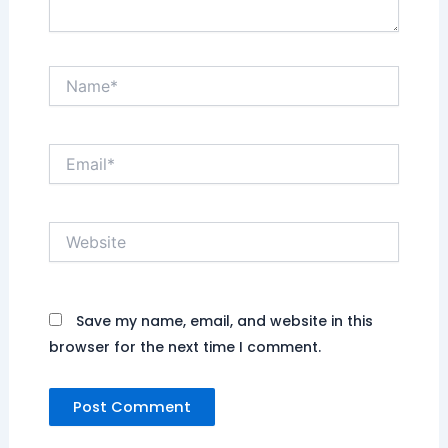
Name*
Email*
Website
Save my name, email, and website in this
browser for the next time I comment.