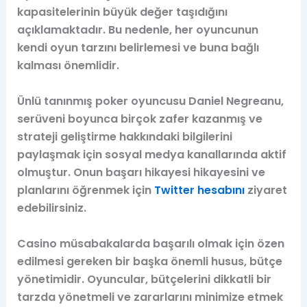
kapasitelerinin büyük değer taşıdığını
açıklamaktadır. Bu nedenle, her oyuncunun
kendi oyun tarzını belirlemesi ve buna bağlı
kalması önemlidir.
Ünlü tanınmış poker oyuncusu Daniel Negreanu,
serüveni boyunca birçok zafer kazanmış ve
strateji geliştirme hakkındaki bilgilerini
paylaşmak için sosyal medya kanallarında aktif
olmuştur. Onun başarı hikayesi hikayesini ve
planlarını öğrenmek için
Twitter hesabını
ziyaret
edebilirsiniz.
Casino müsabakalarda başarılı olmak için özen
edilmesi gereken bir başka önemli husus, bütçe
yönetimidir. Oyuncular, bütçelerini dikkatli bir
tarzda yönetmeli ve zararlarını minimize etmek