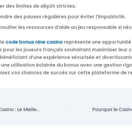
xer des limites de dépôt strictes.
endre des pauses régulières pour éviter l’impulsivité.
nsulter les ressources d’aide au jeu responsable si néc
 le
code bonus nine casino
représente une opportunité
 pour les joueurs français souhaitant maximiser leur c
 bénéficiant d’une expérience sécurisée et divertissant
une utilisation éclairée du bonus avec une gestion rig
isez vos chances de succès sur cette plateforme de 
Découvrez MadCasino : Le Meilleur Casino en Ligne en France