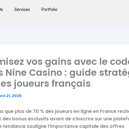
Us
Services
Portfolio
isez vos gains avec le cod
 Nine Casino : guide strat
les joueurs français
ril 21, 2026
s que plus de 70 % des joueurs en ligne en France rec
 des bonus exclusifs avant de s’inscrire sur une plate
te tendance souligne l’importance capitale des offres