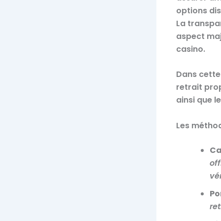
options dis
La transpa
aspect maje
casino.
Dans cette
retrait pr
ainsi que 
Les méthod
Ca
of
vé
Po
re