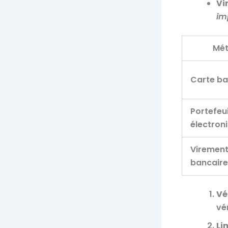
Vi
im
Mé
Carte ba
Portefeui
électron
Viremen
bancaire
Vé
vé
Li