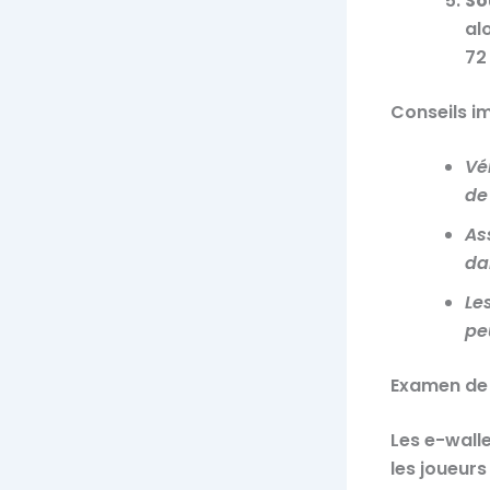
So
al
72
Conseils i
Vé
de
As
da
Le
pe
Examen de l
Les e-walle
les joueurs