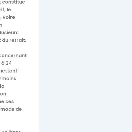
t constitue
t, le
, voire
s
lusieurs
du retrait.
 concernant
 à 24
mettant
anmoins
la
ion
ne ces
e mode de
 en ligne