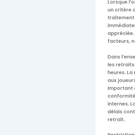
Lorsque l’o
un critère
traitement
immédiatem
appréciée. 
facteurs, 
Dans l’ens
les retrait
heures. La
aux joueurs
important 
conformité
internes. L
délais con
retrait.
Restriction