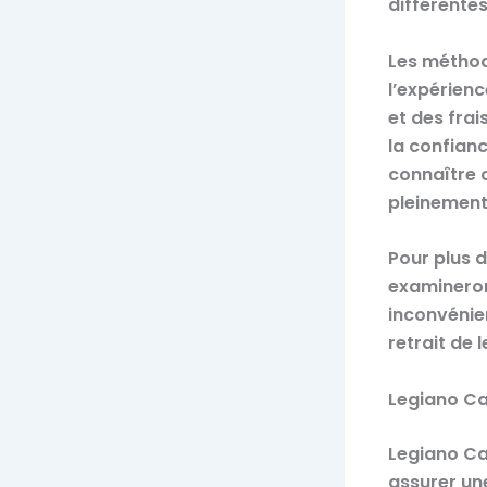
différentes
Les méthode
l’expérienc
et des fra
la confianc
connaître c
pleinement
Pour plus 
examineron
inconvénien
retrait de 
Legiano Cas
Legiano Ca
assurer une