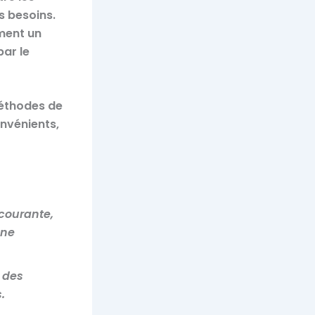
s besoins.
ement un
par le
méthodes de
onvénients,
 courante,
une
 des
.