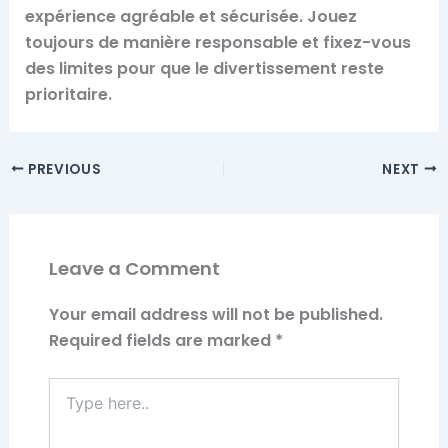
expérience agréable et sécurisée. Jouez
toujours de manière responsable et fixez-vous
des limites pour que le divertissement reste
prioritaire.
PREVIOUS
NEXT
Leave a Comment
Your email address will not be published.
Required fields are marked
*
Type
here..