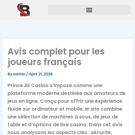
Skip
to
content
Avis complet pour les
joueurs français
By
admin
/
April 21, 2026
Prince Ali Casino s’impose comme une
plateforme moderne destinée aux amateurs de
jeux en ligne. Conçu pour offrir une expérience
fluide sur ordinateur et mobile, le site combine
une sélection de machines à sous, de jeux de
table et d’options de live casino. Dans cet avis
nous analysons les aspects clés : sécurité,