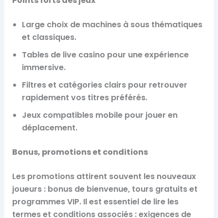
Points forts des jeux
Large choix de machines à sous thématiques
et classiques.
Tables de live casino pour une expérience
immersive.
Filtres et catégories clairs pour retrouver
rapidement vos titres préférés.
Jeux compatibles mobile pour jouer en
déplacement.
Bonus, promotions et conditions
Les promotions attirent souvent les nouveaux
joueurs : bonus de bienvenue, tours gratuits et
programmes VIP. Il est essentiel de lire les
termes et conditions associés : exigences de