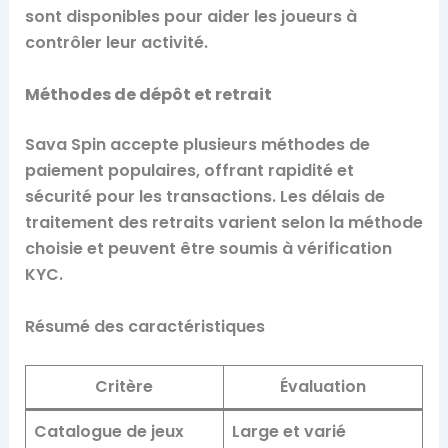
sont disponibles pour aider les joueurs à
contrôler leur activité.
Méthodes de dépôt et retrait
Sava Spin accepte plusieurs méthodes de
paiement populaires, offrant rapidité et
sécurité pour les transactions. Les délais de
traitement des retraits varient selon la méthode
choisie et peuvent être soumis à vérification
KYC.
Résumé des caractéristiques
Critère
Évaluation
Catalogue de jeux
Large et varié