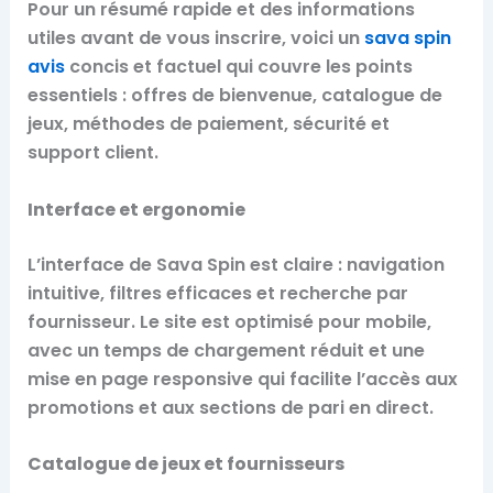
Pour un résumé rapide et des informations
utiles avant de vous inscrire, voici un
sava spin
avis
concis et factuel qui couvre les points
essentiels : offres de bienvenue, catalogue de
jeux, méthodes de paiement, sécurité et
support client.
Interface et ergonomie
L’interface de Sava Spin est claire : navigation
intuitive, filtres efficaces et recherche par
fournisseur. Le site est optimisé pour mobile,
avec un temps de chargement réduit et une
mise en page responsive qui facilite l’accès aux
promotions et aux sections de pari en direct.
Catalogue de jeux et fournisseurs