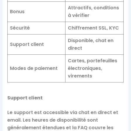
Attractifs, conditions
Bonus
à vérifier
Sécurité
Chiffrement SSL, KYC
Disponible, chat en
Support client
direct
Cartes, portefeuilles
Modes de paiement
électroniques,
virements
Support client
Le support est accessible via chat en direct et
email. Les heures de disponibilité sont
généralement étendues et la FAQ couvre les