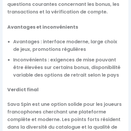
questions courantes concernant les bonus, les
transactions et la vérification de compte.
Avantages et inconvénients
Avantages : interface moderne, large choix
de jeux, promotions régulières
Inconvénients : exigences de mise pouvant
être élevées sur certains bonus, disponibilité
variable des options de retrait selon le pays
Verdict final
Sava Spin est une option solide pour les joueurs
francophones cherchant une plateforme
complète et moderne. Les points forts résident
dans la diversité du catalogue et la qualité de