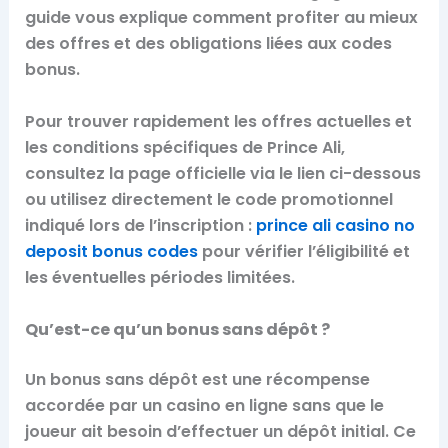
guide vous explique comment profiter au mieux
des offres et des obligations liées aux codes
bonus.
Pour trouver rapidement les offres actuelles et
les conditions spécifiques de Prince Ali,
consultez la page officielle via le lien ci-dessous
ou utilisez directement le code promotionnel
indiqué lors de l’inscription :
prince ali casino no
deposit bonus codes
pour vérifier l’éligibilité et
les éventuelles périodes limitées.
Qu’est-ce qu’un bonus sans dépôt ?
Un bonus sans dépôt est une récompense
accordée par un casino en ligne sans que le
joueur ait besoin d’effectuer un dépôt initial. Ce