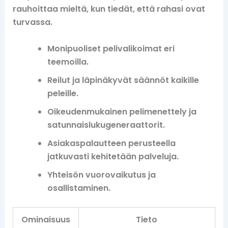
rauhoittaa mieltä, kun tiedät, että rahasi ovat
turvassa.
Monipuoliset pelivalikoimat eri
teemoilla.
Reilut ja läpinäkyvät säännöt kaikille
peleille.
Oikeudenmukainen pelimenettely ja
satunnaislukugeneraattorit.
Asiakaspalautteen perusteella
jatkuvasti kehitetään palveluja.
Yhteisön vuorovaikutus ja
osallistaminen.
Ominaisuus
Tieto