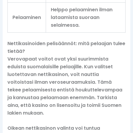
Helppo pelaaminen ilman
Pelaaminen
lataamista suoraan
selaimessa.
Nettikasinoiden pelisäännöt: mitä pelaajan tulee
tietää?
Verovapaat voitot ovat yksi suurimmista
eduista suomalaisille pelaajille. Kun valitset
luotettavan nettikasinon, voit nauttia
voitoistasi ilman veroseuraamuksia. Tämä
tekee pelaamisesta entistä houkuttelevampaa
ja kannustaa pelaamaan enemmän. Tarkista
aina, että kasino on lisensoitu ja toimii Suomen
lakien mukaan.
Oikean nettikasinon valinta voi tuntua