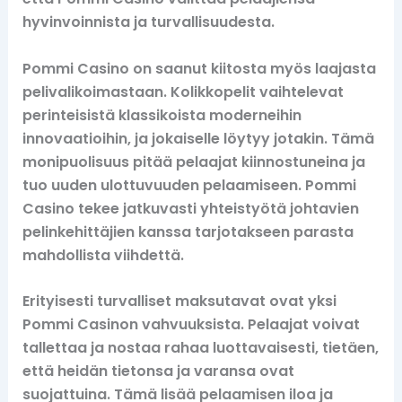
hyvinvoinnista ja turvallisuudesta.
Pommi Casino on saanut kiitosta myös laajasta
pelivalikoimastaan. Kolikkopelit vaihtelevat
perinteisistä klassikoista moderneihin
innovaatioihin, ja jokaiselle löytyy jotakin. Tämä
monipuolisuus pitää pelaajat kiinnostuneina ja
tuo uuden ulottuvuuden pelaamiseen. Pommi
Casino tekee jatkuvasti yhteistyötä johtavien
pelinkehittäjien kanssa tarjotakseen parasta
mahdollista viihdettä.
Erityisesti turvalliset maksutavat ovat yksi
Pommi Casinon vahvuuksista. Pelaajat voivat
tallettaa ja nostaa rahaa luottavaisesti, tietäen,
että heidän tietonsa ja varansa ovat
suojattuina. Tämä lisää pelaamisen iloa ja