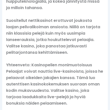
huipputeknologialla, ja kokea jännitystä missä
ja milloin tahansa.
Suositellut nettikasinot erottuvat joukosta
laajan pelivalikoiman ansiosta. Niillä on tarjota
niin klassisia pelejä kuin myös uusimpia
lanseerauksia, jotka houkuttelevat pelaajia.
Valitse kasino, joka panostaa jatkuvasti
pelitarjontansa kehittämiseen.
Yhteenveto: Kasinopelien monimuotoisuus
Pelaajat voivat nauttia live-kasinoista, joissa he
pelaavat oikeiden jakajien kanssa. Tämä luo
autenttisen kasinokokemuksen suoraan oman
kodin mukavuudesta. Valitse kasino, joka
tarjoaa laadukkaita live-pelejä ja hyviä
bonuksia näiden pelaamiseen.