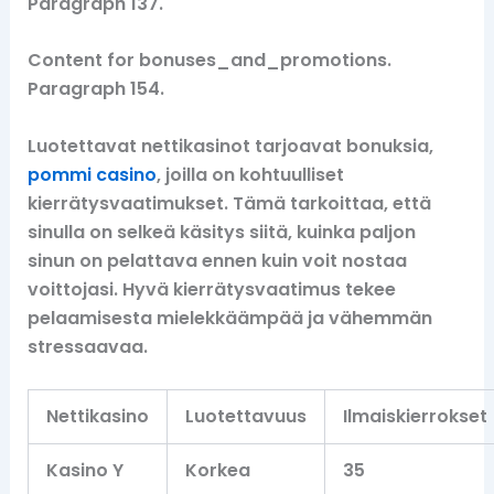
Paragraph 137.
Content for bonuses_and_promotions.
Paragraph 154.
Luotettavat nettikasinot tarjoavat bonuksia,
pommi casino
, joilla on kohtuulliset
kierrätysvaatimukset. Tämä tarkoittaa, että
sinulla on selkeä käsitys siitä, kuinka paljon
sinun on pelattava ennen kuin voit nostaa
voittojasi. Hyvä kierrätysvaatimus tekee
pelaamisesta mielekkäämpää ja vähemmän
stressaavaa.
Nettikasino
Luotettavuus
Ilmaiskierrokset
Kasino Y
Korkea
35