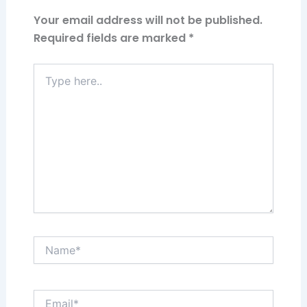
Your email address will not be published.
Required fields are marked
*
Type
here..
Name*
Email*