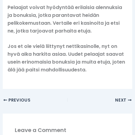
Pelaajat voivat hyödyntää erilaisia alennuksia
ja bonuksia, jotka parantavat heidän
pelikokemustaan. Vertaile eri kasinoita ja etsi
ne, jotka tarjoavat parhaita etuja.
Jos et ole vielä liittynyt nettikasinolle, nyt on
hyvä aika harkita asiaa. Uudet pelaajat saavat
usein erinomaisia bonuksia ja muita etuja, joten
älä jää paitsi mahdollisuudesta.
PREVIOUS
NEXT
Leave a Comment