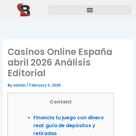
Skip
to
content
Casinos Online España
abril 2026 Análisis
Editorial
By
admin
/
February 3, 2026
Content
Financia tu juego con dinero
real: guía de depósitos y
retiradas