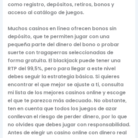
como registro, depósitos, retiros, bonos y
acceso al catálogo de juegos.
Muchos casinos en línea ofrecen bonos sin
depósito, que te permiten jugar con una
pequeña parte del dinero del bono o probar
suerte con tragaperras seleccionadas de
forma gratuita. El blackjack puede tener una
RTP del 99,5%, pero para llegar a este nivel
debes seguir la estrategia básica. Si quieres
encontrar el que mejor se ajuste a ti, consulta
mi lista de los mejores casinos online y escoge
el que te parezca más adecuado. No obstante,
ten en cuenta que todos los juegos de azar
conllevan el riesgo de perder dinero, por lo que
no olvides que debes jugar con responsabilidad.
Antes de elegir un casino online con dinero real