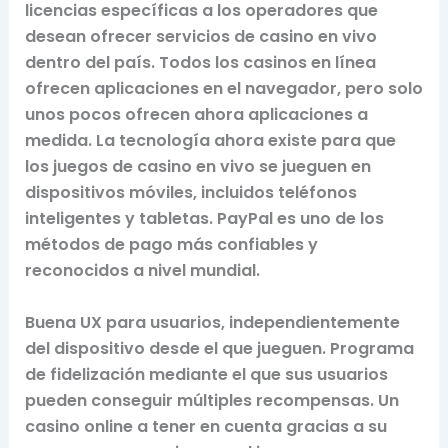
licencias específicas a los operadores que
desean ofrecer servicios de casino en vivo
dentro del país. Todos los casinos en línea
ofrecen aplicaciones en el navegador, pero solo
unos pocos ofrecen ahora aplicaciones a
medida. La tecnología ahora existe para que
los juegos de casino en vivo se jueguen en
dispositivos móviles, incluidos teléfonos
inteligentes y tabletas. PayPal es uno de los
métodos de pago más confiables y
reconocidos a nivel mundial.
Buena UX para usuarios, independientemente
del dispositivo desde el que jueguen. Programa
de fidelización mediante el que sus usuarios
pueden conseguir múltiples recompensas. Un
casino online a tener en cuenta gracias a su