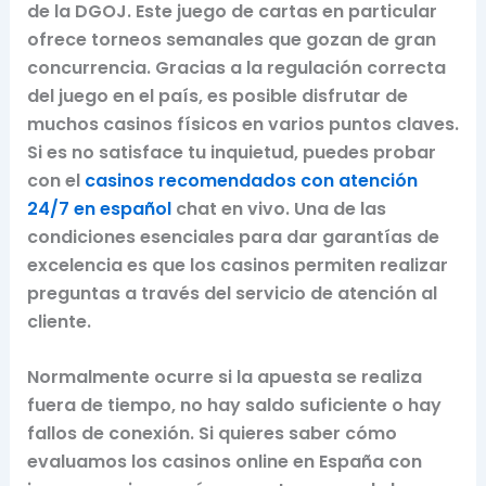
de la DGOJ. Este juego de cartas en particular
ofrece torneos semanales que gozan de gran
concurrencia. Gracias a la regulación correcta
del juego en el país, es posible disfrutar de
muchos casinos físicos en varios puntos claves.
Si es no satisface tu inquietud, puedes probar
con el
casinos recomendados con atención
24/7 en español
chat en vivo. Una de las
condiciones esenciales para dar garantías de
excelencia es que los casinos permiten realizar
preguntas a través del servicio de atención al
cliente.
Normalmente ocurre si la apuesta se realiza
fuera de tiempo, no hay saldo suficiente o hay
fallos de conexión. Si quieres saber cómo
evaluamos los casinos online en España con