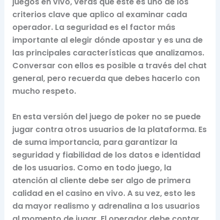
juegos en vivo, verás que este es uno de los
criterios clave que aplico al examinar cada
operador. La seguridad es el factor más
importante al elegir dónde apostar y es una de
las principales características que analizamos.
Conversar con ellos es posible a través del chat
general, pero recuerda que debes hacerlo con
mucho respeto.
En esta versión del juego de poker no se puede
jugar contra otros usuarios de la plataforma. Es
de suma importancia, para garantizar la
seguridad y fiabilidad de los datos e identidad
de los usuarios. Como en todo juego, la
atención al cliente debe ser algo de primera
calidad en el casino en vivo. A su vez, esto les
da mayor realismo y adrenalina a los usuarios
al momento de jugar. El operador debe contar