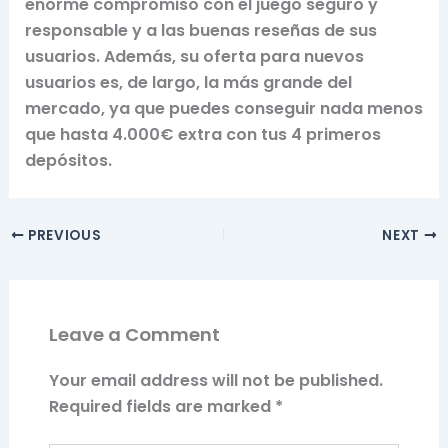
enorme compromiso con el juego seguro y
responsable y a las buenas reseñas de sus
usuarios. Además, su oferta para nuevos
usuarios es, de largo, la más grande del
mercado, ya que puedes conseguir nada menos
que hasta 4.000€ extra con tus 4 primeros
depósitos.
PREVIOUS
NEXT
Leave a Comment
Your email address will not be published.
Required fields are marked
*