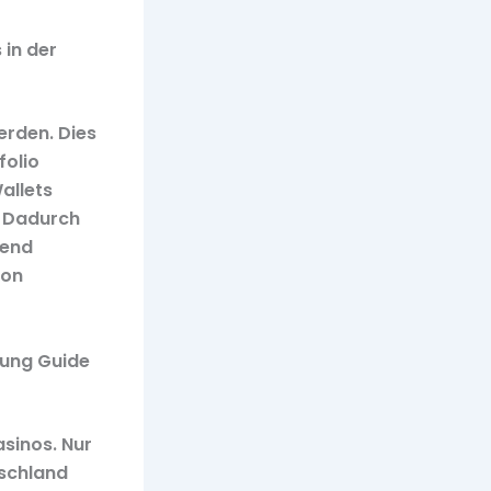
 in der
erden. Dies
folio
allets
. Dadurch
mend
von
lung Guide
sinos. Nur
tschland