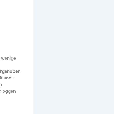
e wenige
orgehoben,
t und -
m
inloggen