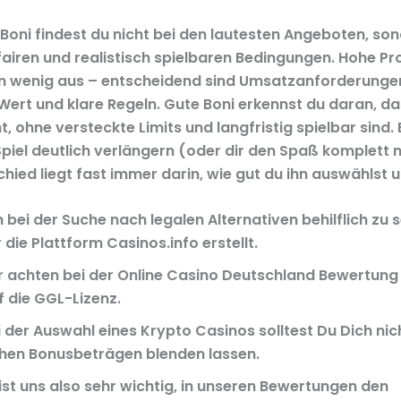
 Boni findest du nicht bei den lautesten Angeboten, son
fairen und realistisch spielbaren Bedingungen. Hohe Pr
en wenig aus – entscheidend sind Umsatzanforderunge
Wert und klare Regeln. Gute Boni erkennst du daran, da
, ohne versteckte Limits und langfristig spielbar sind. 
Spiel deutlich verlängern (oder dir den Spaß komplett
hied liegt fast immer darin, wie gut du ihn auswählst u
 bei der Suche nach legalen Alternativen behilflich zu 
r die Plattform Casinos.info erstellt.
r achten bei der Online Casino Deutschland Bewertung
f die GGL-Lizenz.
i der Auswahl eines Krypto Casinos solltest Du Dich nic
hen Bonusbeträgen blenden lassen.
 ist uns also sehr wichtig, in unseren Bewertungen den