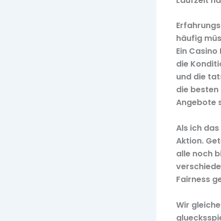
Laufzeit ha
Erfahrungs
häufig müs
Ein Casino
die Kondit
und die tat
die besten
Angebote si
Als ich das
Aktion. Ge
alle noch 
verschiede
Fairness ge
Wir gleiche
gluecksspi