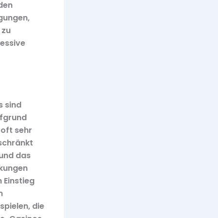
nden
gungen,
 zu
ressive
s sind
ufgrund
 oft sehr
schränkt
 und das
nkungen
 Einstieg
n
pielen, die