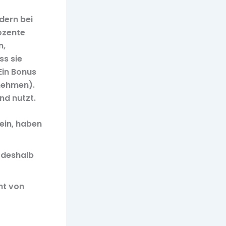
dern bei
ozente
n,
ss sie
Ein Bonus
 nehmen).
nd nutzt.
sein, haben
 deshalb
ht von