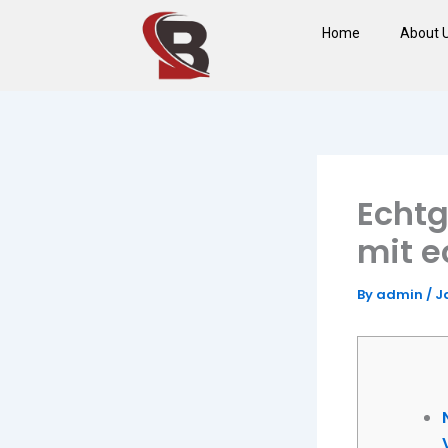
Skip
Home
About 
to
content
Echtg
mit e
By
admin
/
J