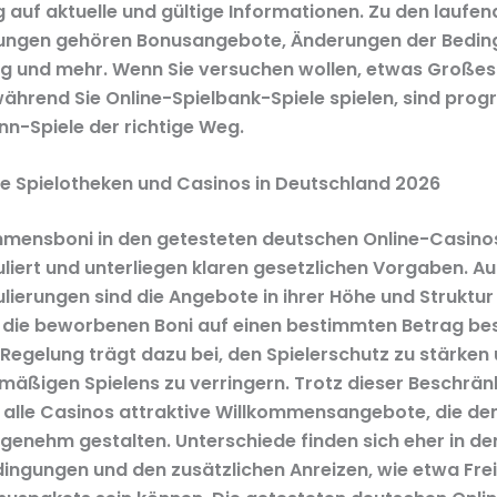
 auf aktuelle und gültige Informationen. Zu den laufe
rungen gehören Bonusangebote, Änderungen der Bedin
ng und mehr. Wenn Sie versuchen wollen, etwas Großes
während Sie Online-Spielbank-Spiele spielen, sind prog
n-Spiele der richtige Weg.
ne Spielotheken und Casinos in Deutschland 2026
mmensboni in den getesteten deutschen Online-Casino
uliert und unterliegen klaren gesetzlichen Vorgaben. A
lierungen sind die Angebote in ihrer Höhe und Struktur
a die beworbenen Boni auf einen bestimmten Betrag be
 Regelung trägt dazu bei, den Spielerschutz zu stärken
rmäßigen Spielens zu verringern. Trotz dieser Beschrä
t alle Casinos attraktive Willkommensangebote, die den
ngenehm gestalten. Unterschiede finden sich eher in de
ngungen und den zusätzlichen Anreizen, wie etwa Freis