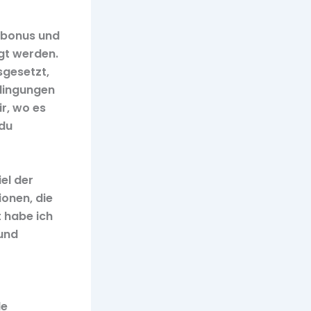
nbonus und
gt werden.
sgesetzt,
dingungen
ir, wo es
 du
el der
onen, die
t habe ich
 und
le