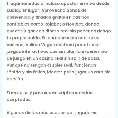
tragamonedas o incluso apostar en vivo desde
cualquier lugar. Aprovecha bonos de
bienvenida y tiradas gratis en casinos
confiables como Rojabet o Novibet, donde
puedes jugar con dinero real sin poner en riesgo
tu propio saldo. En comparación con otros
casinos, Vulkan Vegas destaca por ofrecer
juegos interactivos que simulan la experiencia
de juego en un casino real sin salir de casa.
Aunque no tengan crupier real, funcionan
rápido y sin fallas, ideales para jugar un rato sin
presión.
Free spins y premios en criptomonedas
aceptadas
Algunas de las más usadas por jugadores