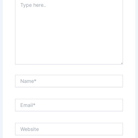
Type
here..
Name*
Email*
Website