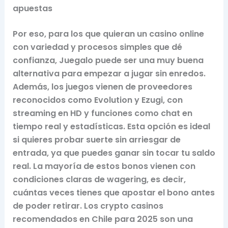
apuestas
Por eso, para los que quieran un casino online
con variedad y procesos simples que dé
confianza, Juegalo puede ser una muy buena
alternativa para empezar a jugar sin enredos.
Además, los juegos vienen de proveedores
reconocidos como Evolution y Ezugi, con
streaming en HD y funciones como chat en
tiempo real y estadísticas. Esta opción es ideal
si quieres probar suerte sin arriesgar de
entrada, ya que puedes ganar sin tocar tu saldo
real. La mayoría de estos bonos vienen con
condiciones claras de wagering, es decir,
cuántas veces tienes que apostar el bono antes
de poder retirar. Los crypto casinos
recomendados en Chile para 2025 son una