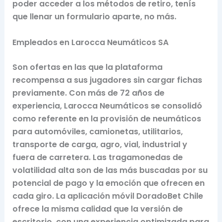
poder acceder a los métodos de retiro, tenís
que llenar un formulario aparte, no más.
Empleados en Larocca Neumáticos SA
Son ofertas en las que la plataforma
recompensa a sus jugadores sin cargar fichas
previamente. Con más de 72 años de
experiencia, Larocca Neumáticos se consolidó
como referente en la provisión de neumáticos
para automóviles, camionetas, utilitarios,
transporte de carga, agro, vial, industrial y
fuera de carretera. Las tragamonedas de
volatilidad alta son de las más buscadas por su
potencial de pago y la emoción que ofrecen en
cada giro. La aplicación móvil DoradoBet Chile
ofrece la misma calidad que la versión de
escritorio, con una experiencia optimizada para