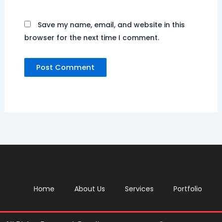
Save my name, email, and website in this
browser for the next time I comment.
Home
About Us
Services
Portfolio