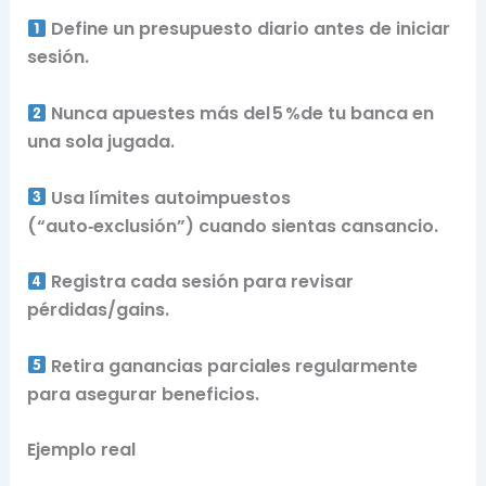
Define un presupuesto diario antes de iniciar
sesión.
Nunca apuestes más del 5 %​de tu banca en
una sola jugada.
Usa límites autoimpuestos
(“auto‑exclusión”) cuando sientas cansancio.
Registra cada sesión para revisar
pérdidas/gains.
Retira ganancias parciales regularmente
para asegurar beneficios.
Ejemplo real