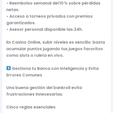
• Reembolso semanal del 10 % sobre pérdidas
netas.
• Acceso a torneos privados con premios
garantizados.
• Asesor personal disponible las‑24h.
En Casino Online, subir niveles es sencillo: basta
acumular puntos jugando tus juegos favoritos
como slots o ruleta en vivo.
Gestiona tu Banca con Inteligencia y Evita
Errores Comunes
Una buena gestión del bankroll evita
frustraciones innecesarias.
Cinco reglas esenciales