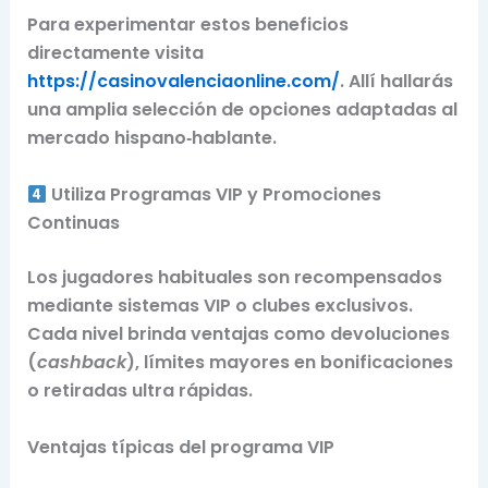
Para experimentar estos beneficios
directamente visita
https://casinovalenciaonline.com/
. Allí hallarás
una amplia selección de opciones adaptadas al
mercado hispano‑hablante.
Utiliza Programas VIP y Promociones
Continuas
Los jugadores habituales son recompensados
mediante sistemas VIP o clubes exclusivos.
Cada nivel brinda ventajas como devoluciones
(
cashback
), límites mayores en bonificaciones
o retiradas ultra rápidas.
Ventajas típicas del programa VIP