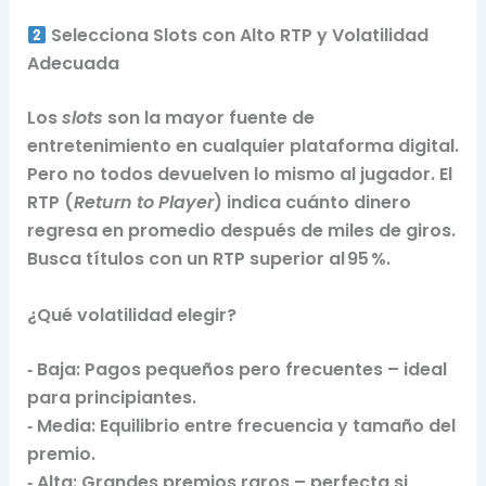
Selecciona Slots con Alto RTP y Volatilidad
Adecuada
Los
slots
son la mayor fuente de
entretenimiento en cualquier plataforma digital.
Pero no todos devuelven lo mismo al jugador. El
RTP (
Return to Player
) indica cuánto dinero
regresa en promedio después de miles de giros.
Busca títulos con un RTP superior al 95 %.
¿Qué volatilidad elegir?
‑ Baja: Pagos pequeños pero frecuentes – ideal
para principiantes.
‑ Media: Equilibrio entre frecuencia y tamaño del
premio.
‑ Alta: Grandes premios raros – perfecta si