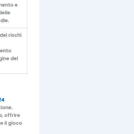
mento e
elle
die.
dei rischi
mento
gine del
24
zione.
, offrire
e il gioco