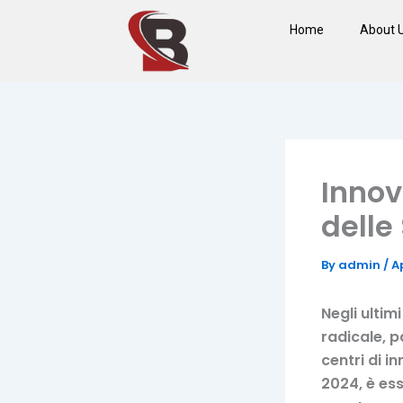
Skip
Home
About 
to
content
Innov
delle
By
admin
/
Ap
Negli ultim
radicale, p
centri di i
2024, è es