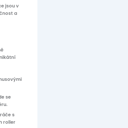
e jsou v
ečnost a
ně
nikátní
onusovými
de se
éru.
hráče s
 roller