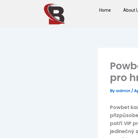
Skip
Home
About 
to
content
Powbe
pro h
By
admin
/
Ap
Powbet kas
přizpůsobe
patří VIP p
jedinečný z