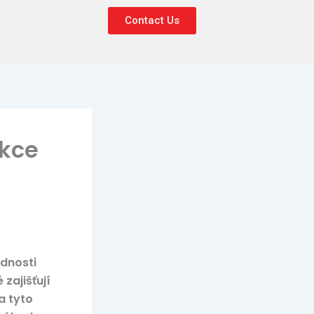
Contact Us
akce
dnosti
 zajišťují
a tyto