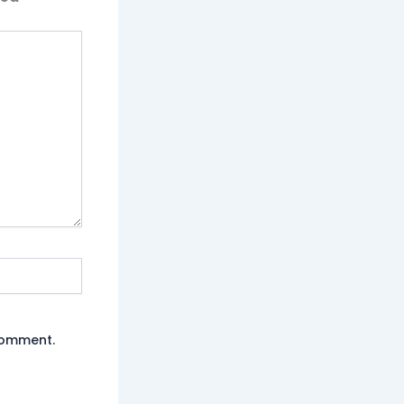
 comment.