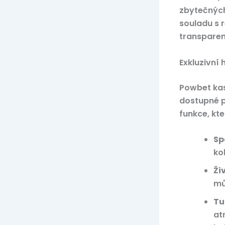
zbytečných
souladu s 
transparen
Exkluzivní 
Powbet kas
dostupné pr
funkce, kte
Sp
ko
Ži
mů
Tu
at