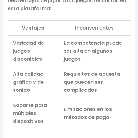
desventajas de jugar a los juegos de cartas en
esta plataforma:
Ventajas
Inconvenientes
Variedad de
La competencia puede
juegos
ser alta en algunos
disponibles
juegos
Alta calidad
Requisitos de apuesta
gráfica y de
que pueden ser
sonido
complicados
Soporte para
Limitaciones en los
múltiples
métodos de pago
dispositivos