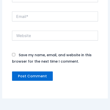
Email*
Website
Save my name, email, and website in this
browser for the next time I comment.