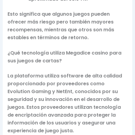
Esto significa que algunos juegos pueden
ofrecer más riesgo pero también mayores
recompensas, mientras que otros son más
estables en términos de retorno.
¿Qué tecnología utiliza Megadice casino para
sus juegos de cartas?
La plataforma utiliza software de alta calidad
proporcionado por proveedores como
Evolution Gaming y NetEnt, conocidos por su
seguridad y su innovación en el desarrollo de
juegos. Estos proveedores utilizan tecnología
de encriptación avanzada para proteger la
información de los usuarios y asegurar una
experiencia de juego justa.