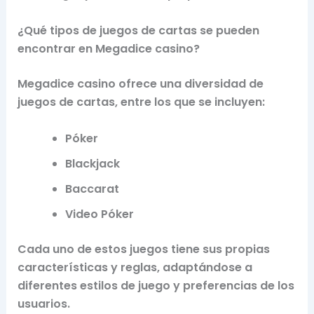
¿Qué tipos de juegos de cartas se pueden
encontrar en Megadice casino?
Megadice casino ofrece una diversidad de
juegos de cartas, entre los que se incluyen:
Póker
Blackjack
Baccarat
Video Póker
Cada uno de estos juegos tiene sus propias
características y reglas, adaptándose a
diferentes estilos de juego y preferencias de los
usuarios.