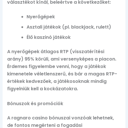
választékot kínál, beleértve a következőket:
Nyerőgépek
Asztali játékok (pl. blackjack, rulett)
Élő kaszinó játékok
A nyerőgépek átlagos RTP (visszatérítési
arány) 95% körüli, ami versenyképes a piacon.
Érdemes figyelembe venni, hogy a játékok
kimenetele véletlenszerű, és bár a magas RTP-
értékek kedvezőek, a játékosoknak mindig
figyelniük kell a kockázatokra.
Bónuszok és promóciók
A ragnaro casino bónuszai vonzóak lehetnek,
de fontos megérteni a fogadási