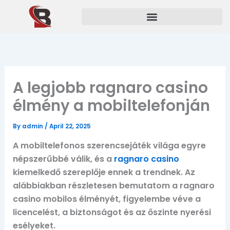
Skip
to
content
A legjobb ragnaro casino
élmény a mobiltelefonján
By
admin
/
April 22, 2025
A mobiltelefonos szerencsejáték világa egyre
népszerűbbé válik, és a
ragnaro casino
kiemelkedő szereplője ennek a trendnek. Az
alábbiakban részletesen bemutatom a ragnaro
casino mobilos élményét, figyelembe véve a
licencelést, a biztonságot és az őszinte nyerési
esélyeket.