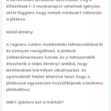
kifizetések 1-3 munkanapot vehetnek igénybe,
attól függően, hogy melyik módszert választja
a játékos.
Mobil élmény
A ragnaro casino mobiloldala felhasználóbarát
és könnyen navigálható. A játékok
zökkenőmentesen futnak, és a felhasználók
élvezhetik a teljes élményt anélkül, hogy
letöltenének bármilyen alkalmazást. Az
optimalizált felület lehetővé teszi, hogy a
játékosok egyszerűen hozzáférjenek a kedvenc
játékaikhoz.
Miért ajánlom ezt a márkát?