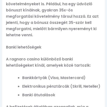
követelményeket is. Például, ha egy üdvözlő
bónuszt kínálnak, gyakran 35x-ös
megforgatási követelmény társul hozzá. Ez azt
jelenti, hogy a bónusz összegét 35-ször kell
megforgatni, mielőtt bármilyen nyereményt ki
lehetne venni.
Banki lehetőségek
A ragnaro casino különböző banki
lehetőségeket kínál, amelyek közé tartozik:
Bankkártyák (Visa, Mastercard)
Elektronikus pénztárcák (Skrill, Neteller)
Banki átutalások
A befizetések általában azonnaliak, míg a