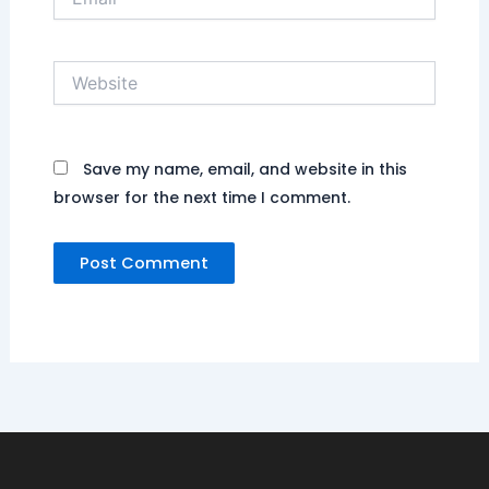
Website
Save my name, email, and website in this
browser for the next time I comment.