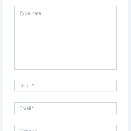
Type
here..
Name*
Email*
Website