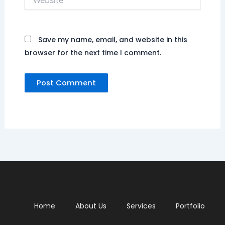
Save my name, email, and website in this
browser for the next time I comment.
Home
About Us
Services
Portfolio