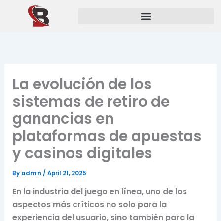
Skip
to
content
La evolución de los
sistemas de retiro de
ganancias en
plataformas de apuestas
y casinos digitales
By
admin
/
April 21, 2025
En la industria del juego en línea, uno de los
aspectos más críticos no solo para la
experiencia del usuario, sino también para la