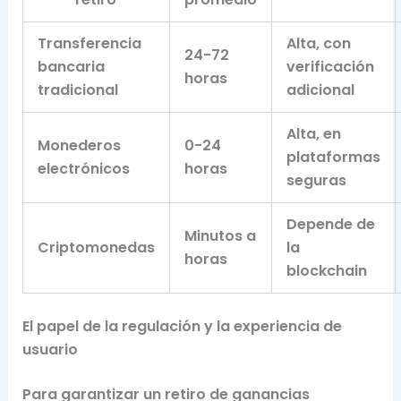
Transferencia
Alta, con
24-72
bancaria
verificación
horas
tradicional
adicional
Alta, en
Monederos
0-24
plataformas
electrónicos
horas
seguras
Depende de
Minutos a
Criptomonedas
la
horas
blockchain
El papel de la regulación y la experiencia de
usuario
Para garantizar un
retiro de ganancias