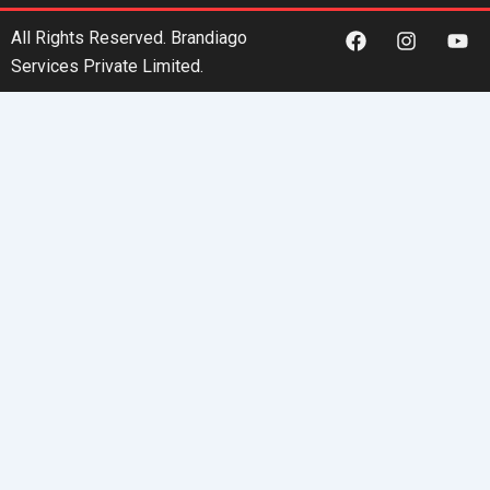
F
I
Y
All Rights Reserved. Brandiago
a
n
o
Services Private Limited.
c
s
u
e
t
t
b
a
u
o
g
b
o
r
e
k
a
m