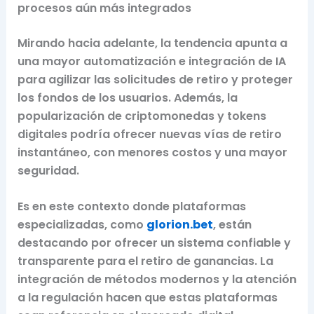
procesos aún más integrados
Mirando hacia adelante, la tendencia apunta a
una mayor automatización e integración de IA
para agilizar las solicitudes de retiro y proteger
los fondos de los usuarios. Además, la
popularización de criptomonedas y tokens
digitales podría ofrecer nuevas vías de retiro
instantáneo, con menores costos y una mayor
seguridad.
Es en este contexto donde plataformas
especializadas, como
glorion.bet
, están
destacando por ofrecer un sistema confiable y
transparente para el retiro de ganancias. La
integración de métodos modernos y la atención
a la regulación hacen que estas plataformas