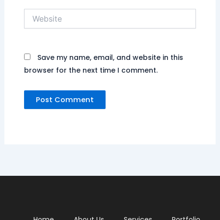
Website
Save my name, email, and website in this
browser for the next time I comment.
Home
About Us
Services
Portfolio