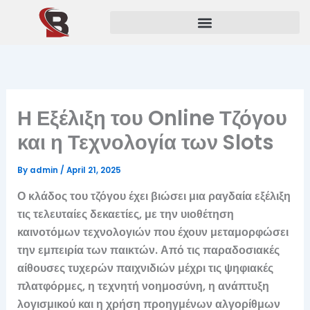
Skip
to
content
Η Εξέλιξη του Online Τζόγου
και η Τεχνολογία των Slots
By
admin
/
April 21, 2025
Ο κλάδος του τζόγου έχει βιώσει μια ραγδαία εξέλιξη
τις τελευταίες δεκαετίες, με την υιοθέτηση
καινοτόμων τεχνολογιών που έχουν μεταμορφώσει
την εμπειρία των παικτών. Από τις παραδοσιακές
αίθουσες τυχερών παιχνιδιών μέχρι τις ψηφιακές
πλατφόρμες, η τεχνητή νοημοσύνη, η ανάπτυξη
λογισμικού και η χρήση προηγμένων αλγορίθμων