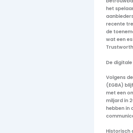
betrouwbaar
het spelaa
aanbieders
recente tre
de toeneme
wat een ess
Trustworth
De digital
Volgens de
(EGBA) bli
met een om
miljard in 
hebben in
communicat
Historisch