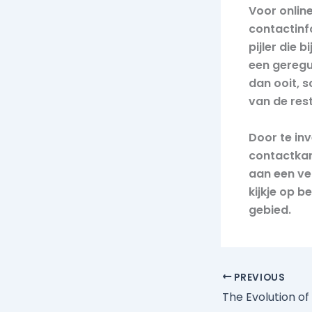
Voor onlin
contactinf
pijler die 
een geregu
dan ooit, 
van de rest
Door te in
contactkan
aan een ve
kijkje op b
gebied.
PREVIOUS