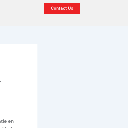
Contact Us
r
tie en