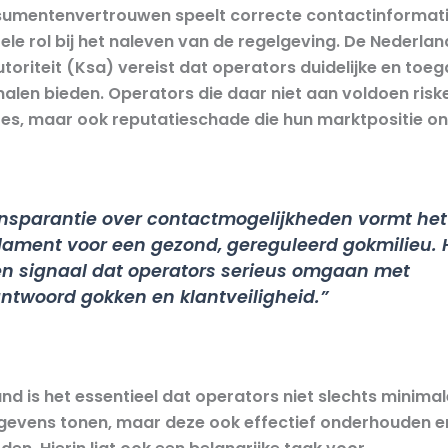
umentenvertrouwen speelt correcte contactinformat
le rol bij het naleven van de regelgeving. De Nederla
oriteit (Ksa) vereist dat operators duidelijke en toeg
alen bieden. Operators die daar niet aan voldoen riske
tes, maar ook reputatieschade die hun marktpositie o
nsparantie over contactmogelijkheden vormt het
ament voor een gezond, gereguleerd gokmilieu. 
en signaal dat operators serieus omgaan met
ntwoord gokken en klantveiligheid.”
and is het essentieel dat operators niet slechts minimal
evens tonen, maar deze ook effectief onderhouden en