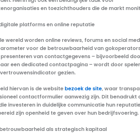
en. Hierin ligt ook een belangrijke taak voor
norganisaties en toezichthouders die de markt monit
digitale platforms en online reputatie
tale wereld worden online reviews, forums en social me
arometer voor de betrouwbaarheid van gokoperators. 
g presenteren van contactgegevens – bijvoorbeeld doo
naar een dedicated contactpagina – wordt door speler
 vertrouwensindicator gezien.
eld hiervan is de website
bezoek de site
, waar transpa
sioneel contactformulier aanwezig zijn. Dit benadrukt 
die investeren in duidelijke communicatie hun reputatie
ereid zijn openheid te geven over hun bedrijfsvoering.
 betrouwbaarheid als strategisch kapitaal