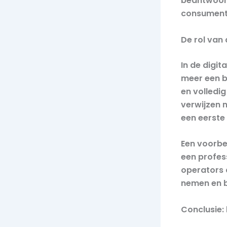
beantwoord
consumente
De rol van 
In de digi
meer een b
en volledi
verwijzen 
een eerste
Een voorbe
een profes
operators 
nemen en b
Conclusie: