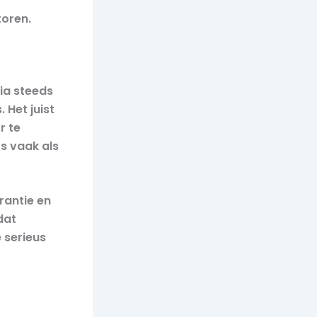
oren.
dia steeds
Het juist
r te
s vaak als
rantie en
dat
 serieus