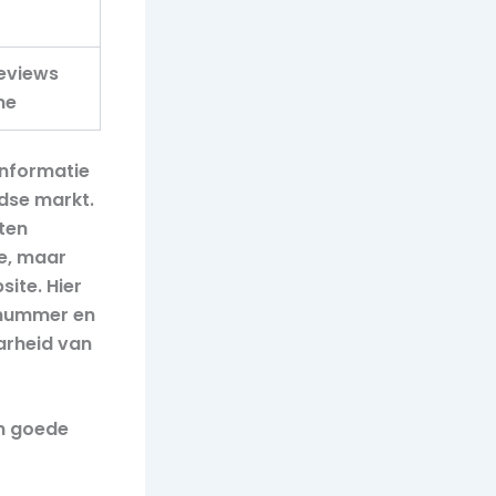
reviews
me
informatie
ndse markt.
ten
ie, maar
ite. Hier
onnummer en
aarheid van
n goede