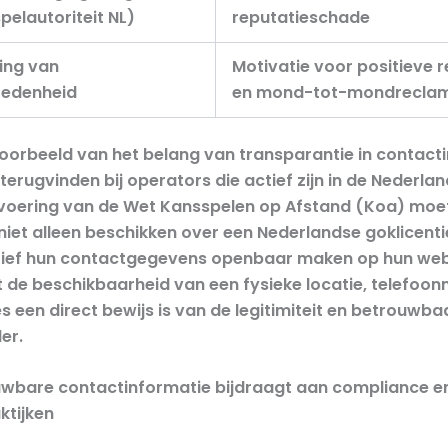
pelautoriteit NL)
reputatieschade
ing van
Motivatie voor positieve 
redenheid
en mond-tot-mondrecla
oorbeeld van het belang van transparantie in contact
erugvinden bij operators die actief zijn in de Nederla
nvoering van de Wet Kansspelen op Afstand (Koa) moe
niet alleen beschikken over een Nederlandse goklicent
ief hun contactgegevens openbaar maken op hun webs
t de beschikbaarheid van een fysieke locatie, telefo
s een direct bewijs is van de legitimiteit en betrouwb
er.
wbare contactinformatie bijdraagt aan compliance e
ktijken