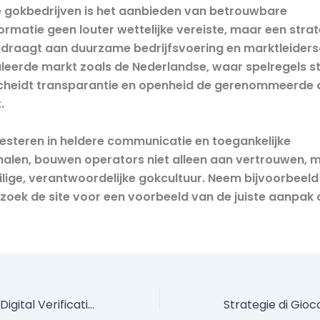
e gokbedrijven is het aanbieden van betrouwbare
ormatie geen louter wettelijke vereiste, maar een stra
bijdraagt aan duurzame bedrijfsvoering en marktleiders
leerde markt zoals de Nederlandse, waar spelregels st
scheidt transparantie en openheid de gerenommeerde 
.
vesteren in heldere communicatie en toegankelijke
alen, bouwen operators niet alleen aan vertrouwen, 
ilige, verantwoordelijke gokcultuur. Neem bijvoorbeeld
ezoek de site voor een voorbeeld van de juiste aanpak 
The Evolution of Digital Verification: Embracing Innovative Registration Methods