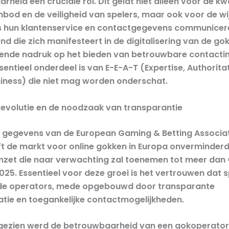
heid een cruciale rol. Dit geldt niet alleen voor de kwa
nbod en de veiligheid van spelers, maar ook voor de w
 hun klantenservice en contactgegevens communicere
nd die zich manifesteert in de digitalisering van de gok
nde nadruk op het bieden van betrouwbare contactin
entieel onderdeel is van E-E-A-T (Expertise, Authorita
iness) die niet mag worden onderschat.
e evolutie en de noodzaak van transparantie
 gegevens van de European Gaming & Betting Associa
jft de markt voor online gokken in Europa onverminderd
zet die naar verwachting zal toenemen tot meer dan
2025. Essentieel voor deze groei is het vertrouwen dat 
 de operators, mede opgebouwd door transparante
ie en toegankelijke contactmogelijkheden.
 gezien werd de betrouwbaarheid van een gokoperato