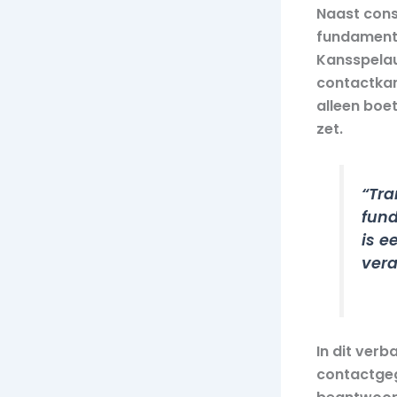
Naast cons
fundamente
Kansspelaut
contactkan
alleen boe
zet.
“Tra
fund
is e
vera
In dit verb
contactgeg