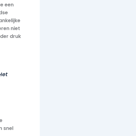
ie een
ndse
ankelijke
ren niet
nder druk
Het
e
 snel