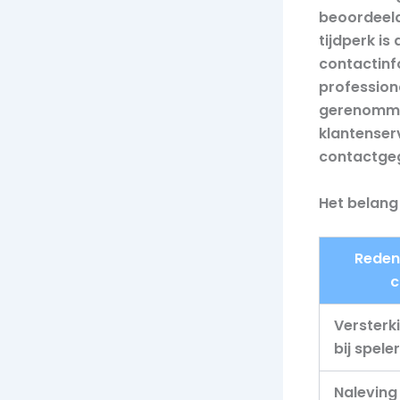
beoordeeld 
tijdperk is
contactinfo
profession
gerenommee
klantenser
contactge
Het belang
Reden
c
Versterk
bij spele
Naleving