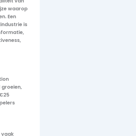
liteit van
ijze waarop
n. Een
industrie is
formatie,
tiveness,
tion
 groeien,
 €25
spelers
r vaak