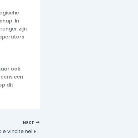
tegische
chap. In
renger zijn
operators
maar ook
 eens een
op dit
NEXT
Strategie di Gioco e Vincite nel Poker: L’Arte di Massimizzare le Probabilità