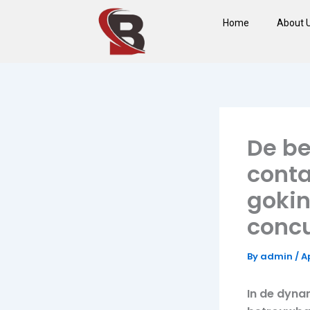
Skip
Home
About 
to
content
De b
conta
gokin
concu
By
admin
/
Ap
In de dyna