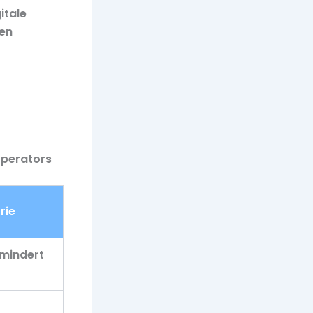
itale
 en
operators
rie
rmindert