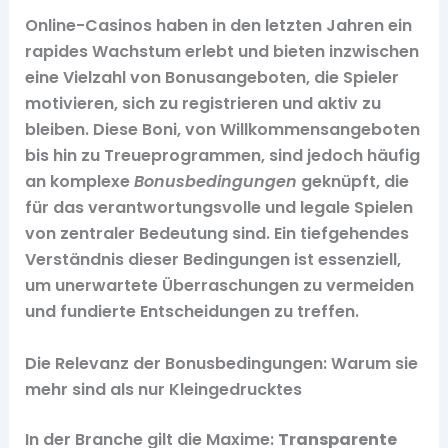
Online-Casinos haben in den letzten Jahren ein
rapides Wachstum erlebt und bieten inzwischen
eine Vielzahl von Bonusangeboten, die Spieler
motivieren, sich zu registrieren und aktiv zu
bleiben. Diese Boni, von Willkommensangeboten
bis hin zu Treueprogrammen, sind jedoch häufig
an komplexe
Bonusbedingungen
geknüpft, die
für das verantwortungsvolle und legale Spielen
von zentraler Bedeutung sind. Ein tiefgehendes
Verständnis dieser Bedingungen ist essenziell,
um unerwartete Überraschungen zu vermeiden
und fundierte Entscheidungen zu treffen.
Die Relevanz der Bonusbedingungen: Warum sie
mehr sind als nur Kleingedrucktes
In der Branche gilt die Maxime:
Transparente