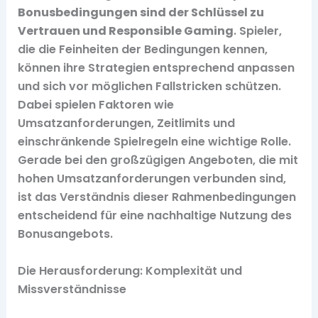
Bonusbedingungen sind der Schlüssel zu
Vertrauen und Responsible Gaming
. Spieler,
die die Feinheiten der Bedingungen kennen,
können ihre Strategien entsprechend anpassen
und sich vor möglichen Fallstricken schützen.
Dabei spielen Faktoren wie
Umsatzanforderungen, Zeitlimits und
einschränkende Spielregeln eine wichtige Rolle.
Gerade bei den großzügigen Angeboten, die mit
hohen Umsatzanforderungen verbunden sind,
ist das Verständnis dieser Rahmenbedingungen
entscheidend für eine nachhaltige Nutzung des
Bonusangebots.
Die Herausforderung: Komplexität und
Missverständnisse