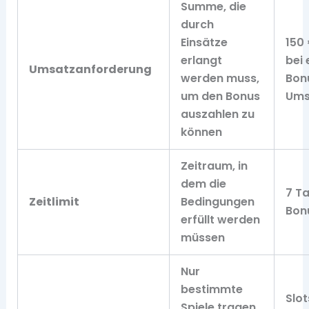
Summe, die
durch
Einsätze
150
erlangt
bei
Umsatzanforderung
werden muss,
Bon
um den Bonus
Ums
auszahlen zu
können
Zeitraum, in
dem die
7 T
Zeitlimit
Bedingungen
Bon
erfüllt werden
müssen
Nur
bestimmte
Slot
Spiele tragen