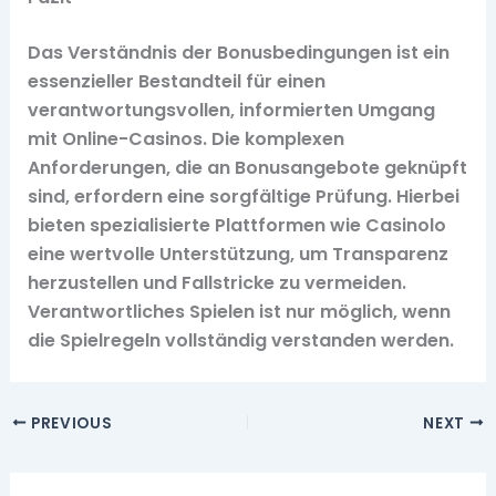
Das Verständnis der Bonusbedingungen ist ein
essenzieller Bestandteil für einen
verantwortungsvollen, informierten Umgang
mit Online-Casinos. Die komplexen
Anforderungen, die an Bonusangebote geknüpft
sind, erfordern eine sorgfältige Prüfung. Hierbei
bieten spezialisierte Plattformen wie Casinolo
eine wertvolle Unterstützung, um Transparenz
herzustellen und Fallstricke zu vermeiden.
Verantwortliches Spielen ist nur möglich, wenn
die Spielregeln vollständig verstanden werden.
PREVIOUS
NEXT