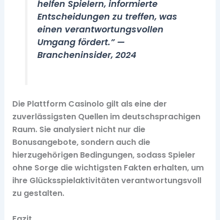
helfen Spielern, informierte
Entscheidungen zu treffen, was
einen verantwortungsvollen
Umgang fördert.” —
Brancheninsider, 2024
Die Plattform Casinolo gilt als eine der
zuverlässigsten Quellen im deutschsprachigen
Raum. Sie analysiert nicht nur die
Bonusangebote, sondern auch die
hierzugehörigen Bedingungen, sodass Spieler
ohne Sorge die wichtigsten Fakten erhalten, um
ihre Glücksspielaktivitäten verantwortungsvoll
zu gestalten.
Fazit