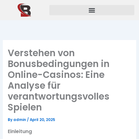
Skip
to
content
Verstehen von
Bonusbedingungen in
Online-Casinos: Eine
Analyse für
verantwortungsvolles
Spielen
By
admin
/
April 20, 2025
Einleitung