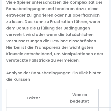
Viele Spieler unterschätzen die Komplexität der
Bonusbedingungen und tendieren dazu, diese
entweder zu ignorieren oder nur oberflächlich
zu lesen. Das kann zu Frustration führen, wenn
dem Bonus die Erfüllung der Bedingungen
verwehrt wird oder wenn die tatsächlichen
Voraussetzungen die Gewinne einschränken.
Hierbei ist die Transparenz der wichtigsten
Klauseln entscheidend, um Manipulationen oder
versteckte Fallstricke zu vermeiden.
Analyse der Bonusbedingungen: Ein Blick hinter
die Kulissen
Was es
Faktor
bedeutet