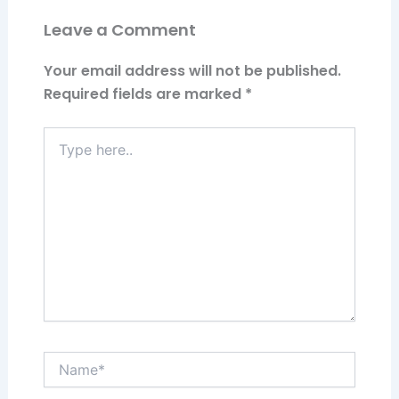
Leave a Comment
Your email address will not be published.
Required fields are marked
*
Type
here..
Name*