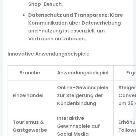
Shop-Besuch.
Datenschutz und Transparenz:
Klare
Kommunikation über Datenerhebung
und -nutzung ist essenziell, um
Vertrauen aufzubauen.
Innovative Anwendungsbeispiele
Branche
Anwendungsbeispiel
Erg
Online-Gewinnspiele
Steige
Einzelhandel
zur Steigerung der
Conver
Kundenbindung
um 25
Interaktive
Tourismus &
Erhöhu
Gewinnspiele auf
Gastgewerbe
Follow
Social Media