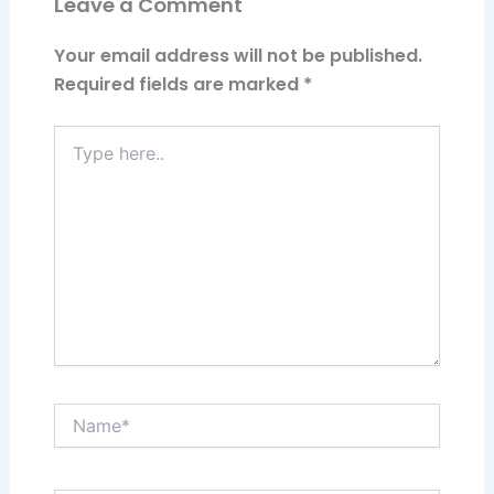
Leave a Comment
Your email address will not be published.
Required fields are marked
*
Type
here..
Name*