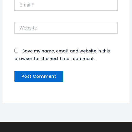
Email*
Website
Save my name, email, and website in this
browser for the next time I comment.