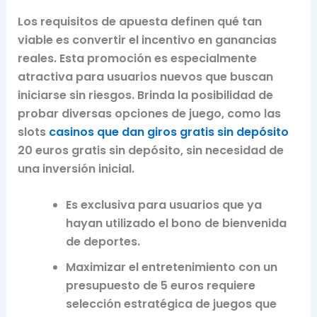
Los requisitos de apuesta definen qué tan
viable es convertir el incentivo en ganancias
reales. Esta promoción es especialmente
atractiva para usuarios nuevos que buscan
iniciarse sin riesgos. Brinda la posibilidad de
probar diversas opciones de juego, como las
slots
casinos que dan giros gratis sin depósito
20 euros gratis sin depósito, sin necesidad de
una inversión inicial.
Es exclusiva para usuarios que ya
hayan utilizado el bono de bienvenida
de deportes.
Maximizar el entretenimiento con un
presupuesto de 5 euros requiere
selección estratégica de juegos que