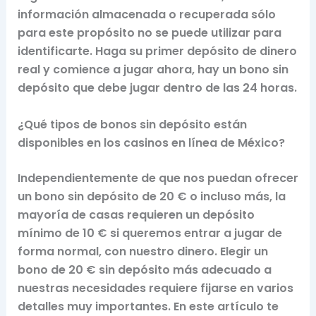
información almacenada o recuperada sólo
para este propósito no se puede utilizar para
identificarte. Haga su primer depósito de dinero
real y comience a jugar ahora, hay un bono sin
depósito que debe jugar dentro de las 24 horas.
¿Qué tipos de bonos sin depósito están
disponibles en los casinos en línea de México?
Independientemente de que nos puedan ofrecer
un bono sin depósito de 20 € o incluso más, la
mayoría de casas requieren un depósito
mínimo de 10 € si queremos entrar a jugar de
forma normal, con nuestro dinero. Elegir un
bono de 20 € sin depósito más adecuado a
nuestras necesidades requiere fijarse en varios
detalles muy importantes. En este artículo te