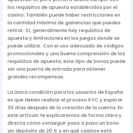
los requisitos de apuesta establecidos por el
casino. También puede haber restricciones en
la cantidad máxima de ganancias que puedes
retirar. Sí, generalmente hay requisitos de
apuesta y limitaciones en los juegos donde se
puede utilizar. Con el uso adecuado de códigos
promocionales y una buena comprensión de los
requisitos de apuesta, este tipo de bonos puede
ser una puerta de entrada para obtener
grandes recompensas.
La única condición para los usuarios de España
es que deben realizar el proceso KYC y esperar
30 días después de la creación de la cuenta. En
este artículo te explicaremos de forma clara y
directa cómo conseguir paso a paso un bono
sin depósito de 20 € y en qué casinos está